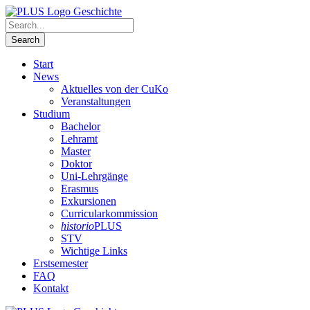
Start
News
Aktuelles von der CuKo
Veranstaltungen
Studium
Bachelor
Lehramt
Master
Doktor
Uni-Lehrgänge
Erasmus
Exkursionen
Curricularkommission
historio
PLUS
STV
Wichtige Links
Erstsemester
FAQ
Kontakt