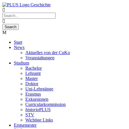
Start
News
Aktuelles von der CuKo
Veranstaltungen
Studium
Bachelor
Lehramt
Master
Doktor
Uni-Lehrgänge
Erasmus
Exkursionen
Curricularkommission
historio
PLUS
STV
Wichtige Links
Erstsemester