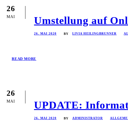
26
MAI
Umstellung auf On
26. MAI 2020
LIVIA HEILINGBRUNNER
A
BY
READ MORE
26
MAI
UPDATE: Informat
26. MAI 2020
ADMINISTRATOR
ALLGEME
BY