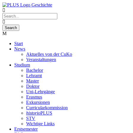
Start
News
Aktuelles von der CuKo
Veranstaltungen
Studium
Bachelor
Lehramt
Master
Doktor
Uni-Lehrgänge
Erasmus
Exkursionen
Curricularkommission
historio
PLUS
STV
Wichtige Links
Erstsemester