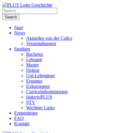
Start
News
Aktuelles von der CuKo
Veranstaltungen
Studium
Bachelor
Lehramt
Master
Doktor
Uni-Lehrgänge
Erasmus
Exkursionen
Curricularkommission
historio
PLUS
STV
Wichtige Links
Erstsemester
FAQ
Kontakt