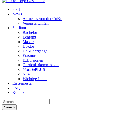
Start
News
Aktuelles von der CuKo
Veranstaltungen
Studium
Bachelor
Lehramt
Master
Doktor
Uni-Lehrgänge
Erasmus
Exkursionen
Curricularkommission
historio
PLUS
STV
Wichtige Links
Erstsemester
FAQ
Kontakt
« Alle Veranstaltungen