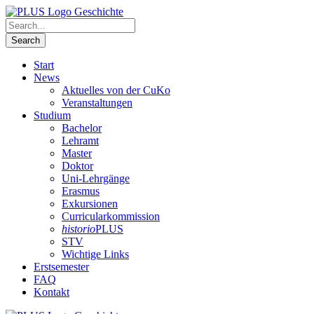
Start
News
Aktuelles von der CuKo
Veranstaltungen
Studium
Bachelor
Lehramt
Master
Doktor
Uni-Lehrgänge
Erasmus
Exkursionen
Curricularkommission
historio
PLUS
STV
Wichtige Links
Erstsemester
FAQ
Kontakt