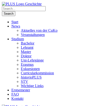
Start
News
Aktuelles von der CuKo
Veranstaltungen
Studium
Bachelor
Lehramt
Master
Doktor
Uni-Lehrgänge
Erasmus
Exkursionen
Curricularkommission
historio
PLUS
STV
Wichtige Links
Erstsemester
FAQ
Kontakt